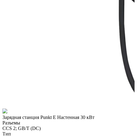
Зарядная станция
Punkt E
Настенная 30 кВт
З
Разъемы
CCS 2; GB/T (DC)
C
Тип