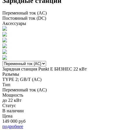
Зарядные станции
Переменный ток (AC)
Постоянный ток (DC)
Аксессуары
Зарядная станция
Punkt E
БИЗНЕС 22 кВт
З
Разъемы
TYPE 2; GB/T (AC)
Тип
Переменный ток (AC)
Мощность
до 22 кВт
д
Статус
С
В наличии
Цена
149 000 руб
2
подробнее
п