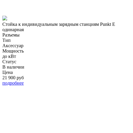
Стойка к индивидуальным зарядным станциям
Punkt E
одинарная
Разъемы
Тип
А
Аксессуар
Мощность
д
до кВт
С
Статус
В наличии
Цена
2
21 900 руб
п
подробнее