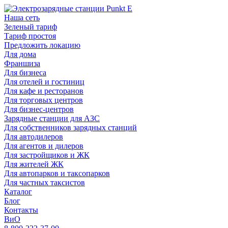
Наша сеть
Зеленый тариф
Тариф простоя
Предложить локацию
Для дома
Франшиза
Для бизнеса
Для отелей и гостиниц
Для кафе и ресторанов
Для торговых центров
Для бизнес-центров
Зарядные станции для АЗС
Для собственников зарядных станций
Для автодилеров
Для агентов и дилеров
Для застройщиков и ЖК
Для жителей ЖК
Для автопарков и таксопарков
Для частных таксистов
Каталог
Блог
Контакты
ВиО