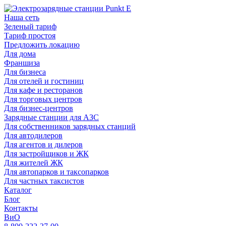
Наша сеть
Зеленый тариф
Тариф простоя
Предложить локацию
Для дома
Франшиза
Для бизнеса
Для отелей и гостиниц
Для кафе и ресторанов
Для торговых центров
Для бизнес-центров
Зарядные станции для АЗС
Для собственников зарядных станций
Для автодилеров
Для агентов и дилеров
Для застройщиков и ЖК
Для жителей ЖК
Для автопарков и таксопарков
Для частных таксистов
Каталог
Блог
Контакты
ВиО