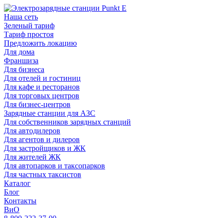
Наша сеть
Зеленый тариф
Тариф простоя
Предложить локацию
Для дома
Франшиза
Для бизнеса
Для отелей и гостиниц
Для кафе и ресторанов
Для торговых центров
Для бизнес-центров
Зарядные станции для АЗС
Для собственников зарядных станций
Для автодилеров
Для агентов и дилеров
Для застройщиков и ЖК
Для жителей ЖК
Для автопарков и таксопарков
Для частных таксистов
Каталог
Блог
Контакты
ВиО