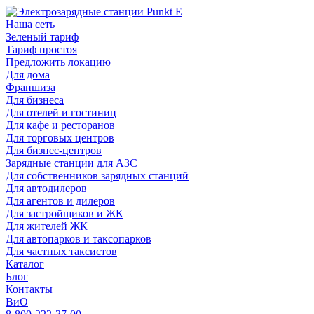
Наша сеть
Зеленый тариф
Тариф простоя
Предложить локацию
Для дома
Франшиза
Для бизнеса
Для отелей и гостиниц
Для кафе и ресторанов
Для торговых центров
Для бизнес-центров
Зарядные станции для АЗС
Для собственников зарядных станций
Для автодилеров
Для агентов и дилеров
Для застройщиков и ЖК
Для жителей ЖК
Для автопарков и таксопарков
Для частных таксистов
Каталог
Блог
Контакты
ВиО