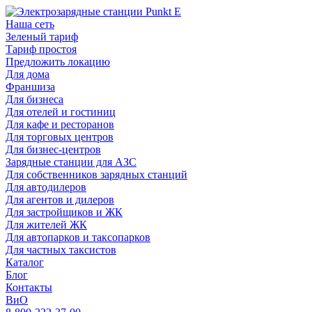
Наша сеть
Зеленый тариф
Тариф простоя
Предложить локацию
Для дома
Франшиза
Для бизнеса
Для отелей и гостиниц
Для кафе и ресторанов
Для торговых центров
Для бизнес-центров
Зарядные станции для АЗС
Для собственников зарядных станций
Для автодилеров
Для агентов и дилеров
Для застройщиков и ЖК
Для жителей ЖК
Для автопарков и таксопарков
Для частных таксистов
Каталог
Блог
Контакты
ВиО