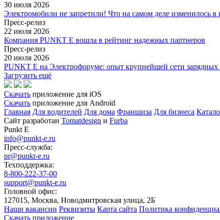
30 июля 2026
Электромобили не запретили! Что на самом деле изменилось 
Пресс-релиз
22 июля 2026
Компания PUNKT E вошла в рейтинг надежных партнеров
Пресс-релиз
20 июля 2026
PUNKT E на Электрофоруме: опыт крупнейшей сети зарядных 
Загрузить ещё
Скачать
приложение для iOS
Скачать
приложение для Android
Главная
Для водителей
Для дома
Франшиза
Для бизнеса
Катало
Сайт разработан
Tomatdesign
и
Furba
Punkt E
info@punkt-e.ru
Пресс-служба:
pr@punkt-e.ru
Техподдержка:
8-800-222-37-00
support@punkt-e.ru
Головной офис:
127015, Москва, Новодмитровская улица, 2Б
Наши вакансии
Реквизиты
Карта сайта
Политика конфиденциа
Скачать приложение