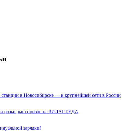
ьи
й станции в Новосибирске — к крупнейшей сети в России
рт и розыгрыш призов на ЗИЛАРТ.ЕДА
идуальной зарядки!