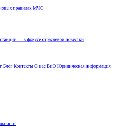
в новых правилах МЧС
станций — в фокусе отраслевой повестки
г
Блог
Контакты
О нас
ВиО
Юридическая информация
льности