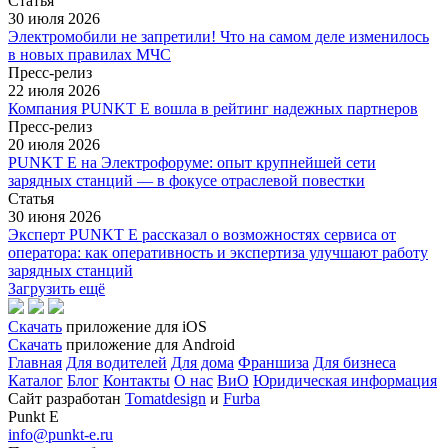
Статья
30 июля 2026
Электромобили не запретили! Что на самом деле изменилось
в новых правилах МЧС
Пресс-релиз
22 июля 2026
Компания PUNKT E вошла в рейтинг надежных партнеров
Пресс-релиз
20 июля 2026
PUNKT E на Электрофоруме: опыт крупнейшей сети
зарядных станций — в фокусе отраслевой повестки
Статья
30 июня 2026
Эксперт PUNKT E рассказал о возможностях сервиса от
оператора: как оперативность и экспертиза улучшают работу
зарядных станций
Загрузить ещё
Скачать
приложение для iOS
Скачать
приложение для Android
Главная
Для водителей
Для дома
Франшиза
Для бизнеса
Каталог
Блог
Контакты
О нас
ВиО
Юридическая информация
Сайт разработан
Tomatdesign
и
Furba
Punkt E
info@punkt-e.ru