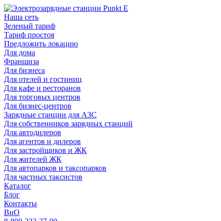
Наша сеть
Зеленый тариф
Тариф простоя
Предложить локацию
Для дома
Франшиза
Для бизнеса
Для отелей и гостиниц
Для кафе и ресторанов
Для торговых центров
Для бизнес-центров
Зарядные станции для АЗС
Для собственников зарядных станций
Для автодилеров
Для агентов и дилеров
Для застройщиков и ЖК
Для жителей ЖК
Для автопарков и таксопарков
Для частных таксистов
Каталог
Блог
Контакты
ВиО