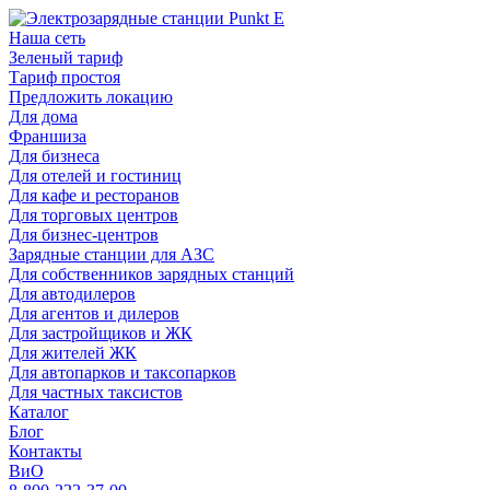
Наша сеть
Зеленый тариф
Тариф простоя
Предложить локацию
Для дома
Франшиза
Для бизнеса
Для отелей и гостиниц
Для кафе и ресторанов
Для торговых центров
Для бизнес-центров
Зарядные станции для АЗС
Для собственников зарядных станций
Для автодилеров
Для агентов и дилеров
Для застройщиков и ЖК
Для жителей ЖК
Для автопарков и таксопарков
Для частных таксистов
Каталог
Блог
Контакты
ВиО