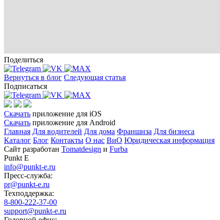
Поделиться
Вернуться в блог
Следующая статья
Подписаться
Скачать
приложение для iOS
Скачать
приложение для Android
Главная
Для водителей
Для дома
Франшиза
Для бизнеса
Каталог
Блог
Контакты
О нас
ВиО
Юридическая информация
Сайт разработан
Tomatdesign
и
Furba
Punkt E
info@punkt-e.ru
Пресс-служба:
pr@punkt-e.ru
Техподдержка:
8-800-222-37-00
support@punkt-e.ru
Головной офис: