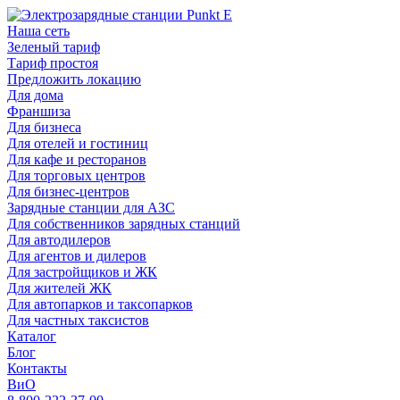
Наша сеть
Зеленый тариф
Тариф простоя
Предложить локацию
Для дома
Франшиза
Для бизнеса
Для отелей и гостиниц
Для кафе и ресторанов
Для торговых центров
Для бизнес-центров
Зарядные станции для АЗС
Для собственников зарядных станций
Для автодилеров
Для агентов и дилеров
Для застройщиков и ЖК
Для жителей ЖК
Для автопарков и таксопарков
Для частных таксистов
Каталог
Блог
Контакты
ВиО