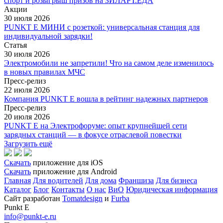
спорт и розыгрыш призов на ЗИЛАРТ.ЕДА
Акции
30 июля 2026
PUNKT E МИНИ с розеткой: универсальная станция для
индивидуальной зарядки!
Статья
30 июля 2026
Электромобили не запретили! Что на самом деле изменилось
в новых правилах МЧС
Пресс-релиз
22 июля 2026
Компания PUNKT E вошла в рейтинг надежных партнеров
Пресс-релиз
20 июля 2026
PUNKT E на Электрофоруме: опыт крупнейшей сети
зарядных станций — в фокусе отраслевой повестки
Загрузить ещё
Скачать
приложение для iOS
Скачать
приложение для Android
Главная
Для водителей
Для дома
Франшиза
Для бизнеса
Каталог
Блог
Контакты
О нас
ВиО
Юридическая информация
Сайт разработан
Tomatdesign
и
Furba
Punkt E
info@punkt-e.ru