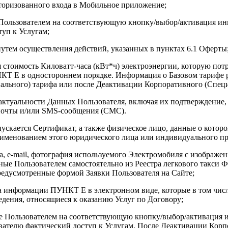
авторизованного входа в Мобильное приложение;
 Пользователем на соответствующую кнопку/выбор/активация и
уп к Услугам;
утем осуществления действий, указанных в пунктах 6.1 Оферты
я стоимость Киловатт-часа (кВт*ч) электроэнергии, которую по
УНКТ Е в одностороннем порядке. Информация о Базовом тарифе
льного) тарифа или после Деактивации Корпоративного (Специ
туальности Данных Пользователя, включая их подтверждение, в
почты и/или SMS-сообщения (СМС).
пускается Сертификат, а также физическое лицо, данные о кото
аименованием этого юридического лица или индивидуального пр
а, e-mail, фотография используемого Электромобиля с изображе
нные Пользователем самостоятельно из Реестра легкового такси
предусмотренные формой Заявки Пользователя на Сайте;
 информации ПУНКТ Е в электронном виде, которые в том числе
едения, относящиеся к оказанию Услуг по Договору;
ие Пользователем на соответствующую кнопку/выбор/активация
ателю фактический доступ к Услугам. После Деактивации Корп