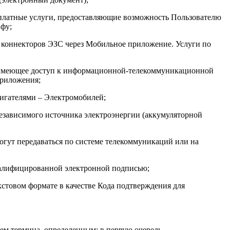
у платные услуги, предоставляющие возможность Пользователю
ифу;
 коннекторов ЭЗС через Мобильное приложение. Услуги по
 и имеющее доступ к информационной-телекоммуникационной
приложения;
вигателями – Электромобилей;
езависимого источника электроэнергии (аккумуляторной
гут передаваться по системе телекоммуникаций или на
алифицированной электронной подписью;
стовом формате в качестве Кода подтверждения для
ием термина, определенным: в первую очередь –