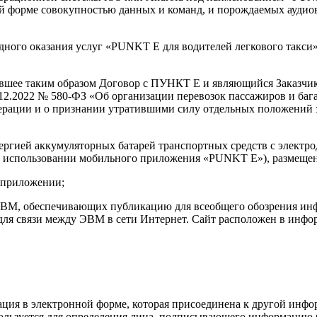
форме совокупностью данных и команд, и порождаемых аудиови
дного оказания услуг «PUNKT E для водителей легкового такси
вшее таким образом Договор с ПУНКТ Е и являющийся Заказчик
12.2022 № 580-ФЗ «Об организации перевозок пассажиров и баг
ерации и о признании утратившими силу отдельных положений 
нергией аккумуляторных батарей транспортных средств с элект
 использовании мобильного приложения «PUNKT E»), размещен
 приложении;
 ЭВМ, обеспечивающих публикацию для всеобщего обозрения и
 для связи между ЭВМ в сети Интернет. Сайт расположен в ин
ция в электронной форме, которая присоединена к другой инф
пользуется для определения лица, подписывающего информацию 