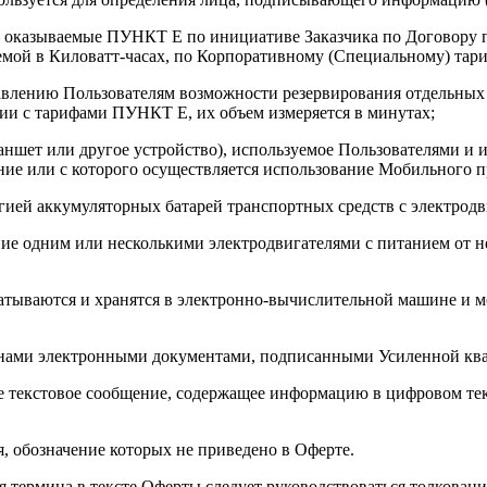
 ) – оказываемые ПУНКТ Е по инициативе Заказчика по Договор
емой в Киловатт-часах, по Корпоративному (Специальному) тар
авлению Пользователям возможности резервирования отдельных
ии с тарифами ПУНКТ Е, их объем измеряется в минутах;
планшет или другое устройство), используемое Пользователями
ние или с которого осуществляется использование Мобильного 
ргией аккумуляторных батарей транспортных средств с электрод
ие одним или несколькими электродвигателями с питанием от н
атываются и хранятся в электронно-вычислительной машине и мо
онами электронными документами, подписанными Усиленной кв
 текстовое сообщение, содержащее информацию в цифровом тек
, обозначение которых не приведено в Оферте.
ия термина в тексте Оферты следует руководствоваться толкован