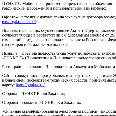
ПУНКТ Е. Мобильное приложение представлено в объективной 
графические изображения и пользовательский интерфейс;
Оферта – настоящий документ «на заключение договора возмез
e.ru/legal/oferta-taxi/
;
Пользователь – лицо, осуществившее Акцепт Оферты, заключи
осуществляющее в соответствии с Федеральным законом от 29.
изменений в отдельные законодательные акты Российской Фед
пассажиров и багажа легковым такси;
Правила – Правила предоставления услуг по зарядке электроэ
«PUNKT E» (Приложение к Пользовательскому соглашению об
Регистрация – создание Пользователем Аккаунта в Мобильном
Сайт – совокупность программных и аппаратных средств для
назначением, посредством технических средств, применяемых
адресу:
https://punkt-e.ru/
;
Сторона – ПУНКТ Е или Заказчик;
Стороны – совместно ПУНКТ Е и Заказчик;
Усиленная квалифицированная электронная подпись – информа
или иным образом связана с такой информацией, и которая ис