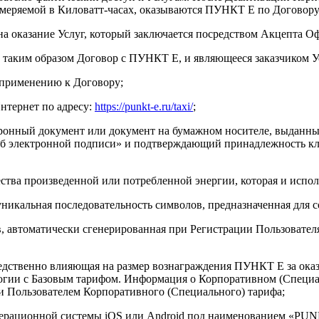
змеряемой в Киловатт-часах, оказываются ПУНКТ Е по Договору
а оказание Услуг, который заключается посредством Акцепта О
 таким образом Договор с ПУНКТ Е, и являющееся заказчиком У
 применению к Договору;
Интернет по адресу:
https://punkt-e.ru/taxi/
;
тронный документ или документ на бумажном носителе, выданн
«Об электронной подписи» и подтверждающий принадлежность к
ства произведенной или потребленной энергии, которая и испол
икальная последовательность символов, предназначенная для с
в, автоматически сгенерированная при Регистрации Пользоват
едственно влияющая на размер вознаграждения ПУНКТ Е за оказ
огии с Базовым тарифом. Информация о Корпоративном (Специ
и Пользователем Корпоративного (Специального) тарифа;
перационной системы iOS или Android под наименованием «PUN