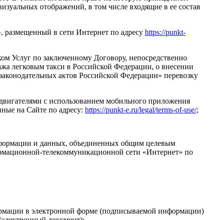
зуальных отображений, в том числе входящие в ее состав
», размещенный в сети Интернет по адресу
https://punkt-
ом Услуг по заключенному Договору, непосредственно
ажа легковым такси в Российской Федерации, о внесении
законодательных актов Российской Федерации» перевозку
родвигателями с использованием мобильного приложения
ные на Сайте по адресу:
https://punkt-e.ru/legal/terms-of-use/
;
нформации и данных, объединенных общим целевым
формационной-телекоммуникационной сети «Интернет» по
ормации в электронной форме (подписываемой информации)
(электронный документ);