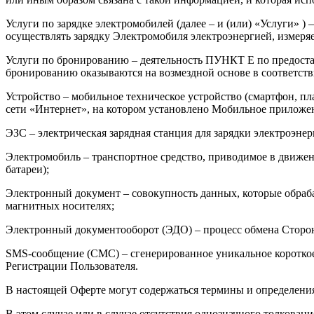
Услуги по зарядке электромобилей (далее – и (или) «Услуги»
осуществлять зарядку Электромобиля электроэнергией, измеря
Услуги по бронированию – деятельность ПУНКТ Е по предост
бронированию оказываются на возмездной основе в соответств
Устройство – мобильное техническое устройство (смартфон, 
сети «Интернет», на котором установлено Мобильное приложе
ЭЗС – электрическая зарядная станция для зарядки электроэне
Электромобиль – транспортное средство, приводимое в движен
батареи);
Электронный документ – совокупность данных, которые обраб
магнитных носителях;
Электронный документооборот (ЭДО) – процесс обмена Стор
SMS-сообщение (СМС) – сгенерированное уникальное короткое
Регистрации Пользователя.
В настоящей Оферте могут содержаться термины и определения
В этом случае или в случае отсутствия однозначного толкован