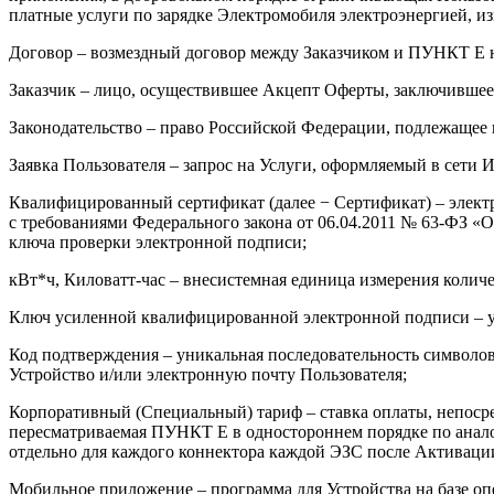
платные услуги по зарядке Электромобиля электроэнергией, и
Договор – возмездный договор между Заказчиком и ПУНКТ Е н
Заказчик – лицо, осуществившее Акцепт Оферты, заключившее
Законодательство – право Российской Федерации, подлежащее
Заявка Пользователя – запрос на Услуги, оформляемый в сети 
Квалифицированный сертификат (далее − Сертификат) – элек
с требованиями Федерального закона от 06.04.2011 № 63-ФЗ 
ключа проверки электронной подписи;
кВт*ч, Киловатт-час – внесистемная единица измерения количе
Ключ усиленной квалифицированной электронной подписи – ун
Код подтверждения – уникальная последовательность символо
Устройство и/или электронную почту Пользователя;
Корпоративный (Специальный) тариф – ставка оплаты, непоср
пересматриваемая ПУНКТ Е в одностороннем порядке по анал
отдельно для каждого коннектора каждой ЭЗС после Активаци
Мобильное приложение – программа для Устройства на базе о