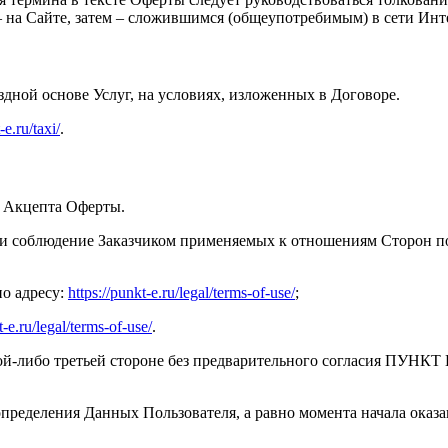
 на Сайте, затем – сложившимся (общеупотребимым) в сети Инте
дной основе Услуг, на условиях, изложенных в Договоре.
-e.ru/taxi/
.
е Акцепта Оферты.
ие и соблюдение Заказчиком применяемых к отношениям Сторон 
по адресу:
https://punkt-e.ru/legal/terms-of-use/
;
t-e.ru/legal/terms-of-use/
.
акой-либо третьей стороне без предварительного согласия ПУНКТ
ля определения Данных Пользователя, а равно момента начала ок