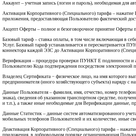
Аккаунт – учетная запись (логин и пароль), необходимая для 
Активация Корпоративного (Специального) тарифа – нажатие
приложения, предоставляющая Пользователю фактический дост
Акцепт Оферты – полное и безоговорочное принятие Оферты п
Базовый тариф – ставка оплаты, в том числе включающая в себ
Услуг. Базовый тариф устанавливается и пересматривается П
коннектора каждой ЭЗС до Активации Корпоративного (Специа
Верификация – процедура проверки ПУНКТ Е подлинности и ак
Пользователю Кода подтверждения посредством электронной 
Владелец Сертификата − физическое лицо, на имя которого вы
предпринимателя (иного хозяйствующего субъекта) наряду с н
Данные Пользователя – фамилия, имя, отчество, номер телефон
знака), сведения об указанном транспортном средстве, получе
и т.п.), а также иные необходимые для Верификации данные, 
Данные Статистик – данные систем автоматизированного учета
мобильных телефонов Пользователей и их количестве, иные св
Деактивация Корпоративного (Специального) тарифа – нажат
приложения, в добровольном порядке ограничивающая Пользов