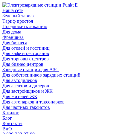
Наша сеть
Зеленый тариф
Тариф простоя
Предложить локацию
Для дома
Франшиза
Для бизнеса
Для отелей и гостиниц
Для кафе и ресторанов
Для торговых центров
Для бизнес-центров
Зарядные станции для АЗС
Для собственников зарядных станций
Для автодилеров
Для агентов и дилеров
Для застройщиков и ЖК
Для жителей ЖК
Для автопарков и таксопарков
Для частных таксистов
Каталог
Блог
Контакты
ВиО