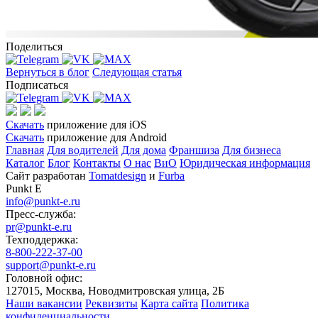
Поделиться
Вернуться в блог
Следующая статья
Подписаться
Скачать
приложение для iOS
Скачать
приложение для Android
Главная
Для водителей
Для дома
Франшиза
Для бизнеса
Каталог
Блог
Контакты
О нас
ВиО
Юридическая информация
Сайт разработан
Tomatdesign
и
Furba
Punkt E
info@punkt-e.ru
Пресс-служба:
pr@punkt-e.ru
Техподдержка:
8-800-222-37-00
support@punkt-e.ru
Головной офис:
127015, Москва, Новодмитровская улица, 2Б
Наши вакансии
Реквизиты
Карта сайта
Политика
конфиденциальности