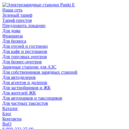
Наша сеть
Зеленый тариф
Тариф простоя
Предложить локацию
Для дома
Франшиза
Для бизнеса
Для отелей и гостиниц
Для кафе и ресторанов
Для торговых центров
Для бизнес-центров
Зарядные станции для АЗС
Для собственников зарядных станций
Для автодилеров
Для агентов и дилеров
Для застройщиков и ЖК
Для жителей ЖК
Для автопарков и таксопарков
Для частных таксистов
Каталог
Блог
Контакты
ВиО