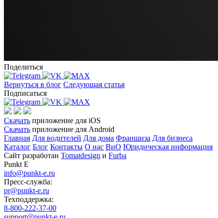
Поделиться
Вернуться в блог
Следующая статья
Подписаться
Скачать
приложение для iOS
Скачать
приложение для Android
Главная
Для водителей
Для дома
Франшиза
Для бизнеса
Каталог
Блог
Контакты
О нас
ВиО
Юридическая информация
Сайт разработан
Tomatdesign
и
Furba
Punkt E
info@punkt-e.ru
Пресс-служба:
pr@punkt-e.ru
Техподдержка:
8-800-222-37-00
support@punkt-e.ru