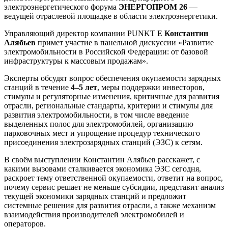
электроэнергетического форума
ЭНЕРГОПРОМ 26
—
ведущей отраслевой площадке в области электроэнергетики.
Управляющий директор компании
PUNKT E
Константин
Алябьев
примет участие в панельной дискуссии «Развитие
электромобильности в Российской Федерации: от базовой
инфраструктуры к массовым продажам».
Эксперты обсудят вопрос обеспечения окупаемости зарядных
станций в течение
4–5 лет
, меры поддержки инвесторов,
стимулы и регуляторные изменения, критичные для развития
отрасли, региональные стандарты, критерии и стимулы для
развития электромобильности, в том числе введение
выделенных полос для электромобилей, организацию
парковочных мест и упрощение процедур технического
присоединения электрозарядных станций (ЭЗС) к сетям.
В своём выступлении Константин Алябьев расскажет, с
какими вызовами сталкивается экономика ЭЗС сегодня,
раскроет тему ответственной окупаемости, ответит на вопрос,
почему сервис решает не меньше субсидии, представит анализ
текущей экономики зарядных станций и предложит
системные решения для развития отрасли, а также механизм
взаимодействия производителей электромобилей и
операторов.