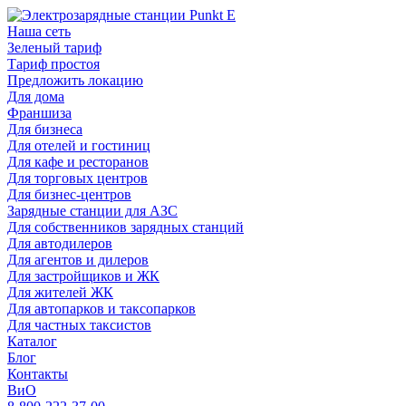
Наша сеть
Зеленый тариф
Тариф простоя
Предложить локацию
Для дома
Франшиза
Для бизнеса
Для отелей и гостиниц
Для кафе и ресторанов
Для торговых центров
Для бизнес-центров
Зарядные станции для АЗС
Для собственников зарядных станций
Для автодилеров
Для агентов и дилеров
Для застройщиков и ЖК
Для жителей ЖК
Для автопарков и таксопарков
Для частных таксистов
Каталог
Блог
Контакты
ВиО