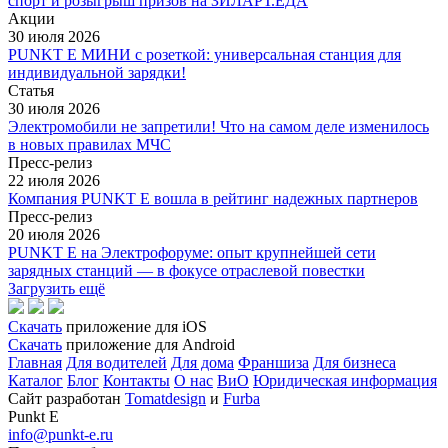
спорт и розыгрыш призов на ЗИЛАРТ.ЕДА
Акции
30 июля 2026
PUNKT E МИНИ с розеткой: универсальная станция для
индивидуальной зарядки!
Статья
30 июля 2026
Электромобили не запретили! Что на самом деле изменилось
в новых правилах МЧС
Пресс-релиз
22 июля 2026
Компания PUNKT E вошла в рейтинг надежных партнеров
Пресс-релиз
20 июля 2026
PUNKT E на Электрофоруме: опыт крупнейшей сети
зарядных станций — в фокусе отраслевой повестки
Загрузить ещё
Скачать
приложение для iOS
Скачать
приложение для Android
Главная
Для водителей
Для дома
Франшиза
Для бизнеса
Каталог
Блог
Контакты
О нас
ВиО
Юридическая информация
Сайт разработан
Tomatdesign
и
Furba
Punkt E
info@punkt-e.ru