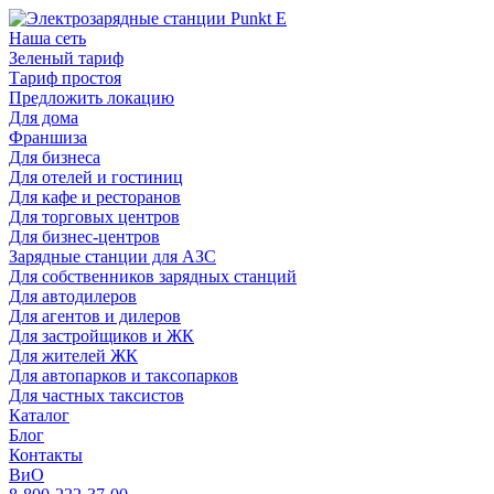
Наша сеть
Зеленый тариф
Тариф простоя
Предложить локацию
Для дома
Франшиза
Для бизнеса
Для отелей и гостиниц
Для кафе и ресторанов
Для торговых центров
Для бизнес-центров
Зарядные станции для АЗС
Для собственников зарядных станций
Для автодилеров
Для агентов и дилеров
Для застройщиков и ЖК
Для жителей ЖК
Для автопарков и таксопарков
Для частных таксистов
Каталог
Блог
Контакты
ВиО