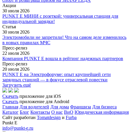
спорт и розыгрыш призов на ЗИЛАРТ.ЕДА
Акции
30 июля 2026
PUNKT E МИНИ с розеткой: универсальная станция для
индивидуальной зарядки!
Статья
30 июля 2026
Электромобили не запретили! Что на самом деле изменилось
в новых правилах МЧС
Пресс-релиз
22 июля 2026
Компания PUNKT E вошла в рейтинг надежных партнеров
Пресс-релиз
20 июля 2026
PUNKT E на Электрофоруме: опыт крупнейшей сети
зарядных станций — в фокусе отраслевой повестки
Загрузить ещё
Скачать
приложение для iOS
Скачать
приложение для Android
Главная
Для водителей
Для дома
Франшиза
Для бизнеса
Каталог
Блог
Контакты
О нас
ВиО
Юридическая информация
Сайт разработан
Tomatdesign
и
Furba
Punkt E
info@punkt-e.ru