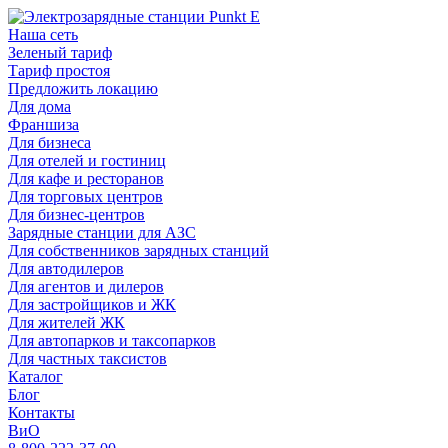
Наша сеть
Зеленый тариф
Тариф простоя
Предложить локацию
Для дома
Франшиза
Для бизнеса
Для отелей и гостиниц
Для кафе и ресторанов
Для торговых центров
Для бизнес-центров
Зарядные станции для АЗС
Для собственников зарядных станций
Для автодилеров
Для агентов и дилеров
Для застройщиков и ЖК
Для жителей ЖК
Для автопарков и таксопарков
Для частных таксистов
Каталог
Блог
Контакты
ВиО