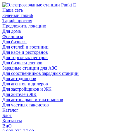
Наша сеть
Зеленый тариф
Тариф простоя
Предложить локацию
Для дома
Франшиза
Для бизнеса
Для отелей и гостиниц
Для кафе и ресторанов
Для торговых центров
Для бизнес-центров
Зарядные станции для АЗС
Для собственников зарядных станций
Для автодилеров
Для агентов и дилеров
Для застройщиков и ЖК
Для жителей ЖК
Для автопарков и таксопарков
Для частных таксистов
Каталог
Блог
Контакты
ВиО