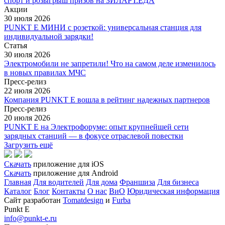
спорт и розыгрыш призов на ЗИЛАРТ.ЕДА
Акции
30 июля 2026
PUNKT E МИНИ с розеткой: универсальная станция для
индивидуальной зарядки!
Статья
30 июля 2026
Электромобили не запретили! Что на самом деле изменилось
в новых правилах МЧС
Пресс-релиз
22 июля 2026
Компания PUNKT E вошла в рейтинг надежных партнеров
Пресс-релиз
20 июля 2026
PUNKT E на Электрофоруме: опыт крупнейшей сети
зарядных станций — в фокусе отраслевой повестки
Загрузить ещё
Скачать
приложение для iOS
Скачать
приложение для Android
Главная
Для водителей
Для дома
Франшиза
Для бизнеса
Каталог
Блог
Контакты
О нас
ВиО
Юридическая информация
Сайт разработан
Tomatdesign
и
Furba
Punkt E
info@punkt-e.ru