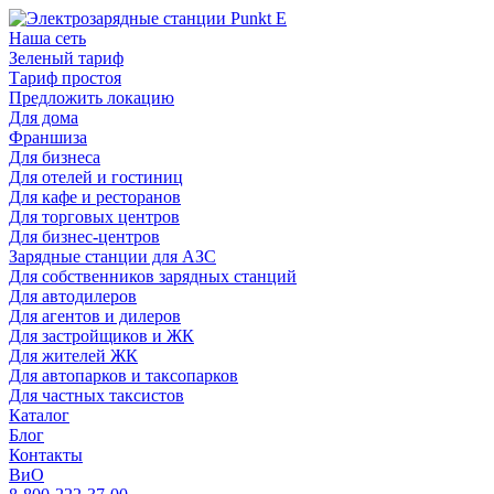
Наша сеть
Зеленый тариф
Тариф простоя
Предложить локацию
Для дома
Франшиза
Для бизнеса
Для отелей и гостиниц
Для кафе и ресторанов
Для торговых центров
Для бизнес-центров
Зарядные станции для АЗС
Для собственников зарядных станций
Для автодилеров
Для агентов и дилеров
Для застройщиков и ЖК
Для жителей ЖК
Для автопарков и таксопарков
Для частных таксистов
Каталог
Блог
Контакты
ВиО