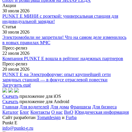
спорт и розыгрыш призов на ЗИЛАРТ.ЕДА
Акции
30 июля 2026
PUNKT E МИНИ с розеткой: универсальная станция для
индивидуальной зарядки!
Статья
30 июля 2026
Электромобили не запретили! Что на самом деле изменилось
в новых правилах МЧС
Пресс-релиз
22 июля 2026
Компания PUNKT E вошла в рейтинг надежных партнеров
Пресс-релиз
20 июля 2026
PUNKT E на Электрофоруме: опыт крупнейшей сети
зарядных станций — в фокусе отраслевой повестки
Загрузить ещё
Скачать
приложение для iOS
Скачать
приложение для Android
Главная
Для водителей
Для дома
Франшиза
Для бизнеса
Каталог
Блог
Контакты
О нас
ВиО
Юридическая информация
Сайт разработан
Tomatdesign
и
Furba
Punkt E
info@punkt-e.ru