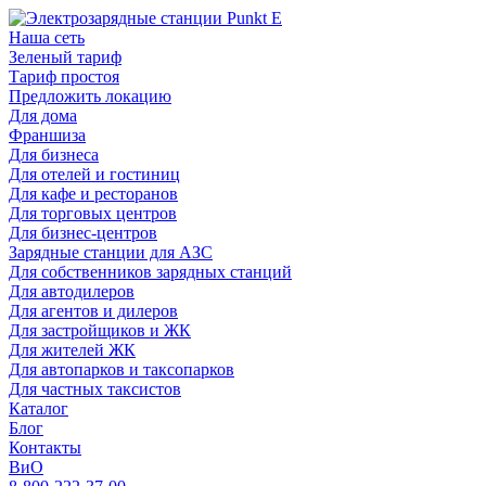
Наша сеть
Зеленый тариф
Тариф простоя
Предложить локацию
Для дома
Франшиза
Для бизнеса
Для отелей и гостиниц
Для кафе и ресторанов
Для торговых центров
Для бизнес-центров
Зарядные станции для АЗС
Для собственников зарядных станций
Для автодилеров
Для агентов и дилеров
Для застройщиков и ЖК
Для жителей ЖК
Для автопарков и таксопарков
Для частных таксистов
Каталог
Блог
Контакты
ВиО