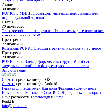
спорт и розыгрыш призов на ЗИЛАРТ.ЕДА
Акции
30 июля 2026
PUNKT E МИНИ с розеткой: универсальная станция для
индивидуальной зарядки!
Статья
30 июля 2026
Электромобили не запретили! Что на самом деле изменилось
в новых правилах МЧС
Пресс-релиз
22 июля 2026
Компания PUNKT E вошла в рейтинг надежных партнеров
Пресс-релиз
20 июля 2026
PUNKT E на Электрофоруме: опыт крупнейшей сети
зарядных станций — в фокусе отраслевой повестки
Загрузить ещё
Скачать
приложение для iOS
Скачать
приложение для Android
Главная
Для водителей
Для дома
Франшиза
Для бизнеса
Каталог
Блог
Контакты
О нас
ВиО
Юридическая информация
Сайт разработан
Tomatdesign
и
Furba
Punkt E
info@punkt-e.ru