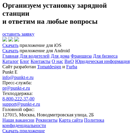
Организуем установку зарядной
станции
и ответим на любые вопросы
оставить заявку
Скачать
приложение для iOS
Скачать
приложение для Android
Главная
Для водителей
Для дома
Франшиза
Для бизнеса
Каталог
Блог
Контакты
О нас
ВиО
Юридическая информация
Сайт разработан
Tomatdesign
и
Furba
Punkt E
info@punkt-e.ru
Пресс-служба:
pr@punkt-e.ru
Техподдержка:
8-800-222-37-00
support@punkt-e.ru
Головной офис:
127015, Москва, Новодмитровская улица, 2Б
Наши вакансии
Реквизиты
Карта сайта
Политика
конфиденциальности
Скачать приложение