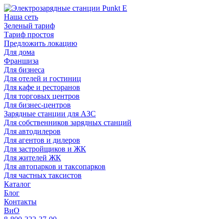
Наша сеть
Зеленый тариф
Тариф простоя
Предложить локацию
Для дома
Франшиза
Для бизнеса
Для отелей и гостиниц
Для кафе и ресторанов
Для торговых центров
Для бизнес-центров
Зарядные станции для АЗС
Для собственников зарядных станций
Для автодилеров
Для агентов и дилеров
Для застройщиков и ЖК
Для жителей ЖК
Для автопарков и таксопарков
Для частных таксистов
Каталог
Блог
Контакты
ВиО