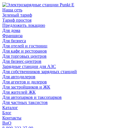
Наша сеть
Зеленый тариф
Тариф простоя
Предложить локацию
Для дома
Франшиза
Для бизнеса
Для отелей и гостиниц
Для кафе и ресторанов
Для торговых центров
Для бизнес-центров
Зарядные станции для АЗС
Для собственников зарядных станций
Для автодилеров
Для агентов и дилеров
Для застройщиков и ЖК
Для жителей ЖК
Для автопарков и таксопарков
Для частных таксистов
Каталог
Блог
Контакты
ВиО