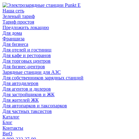
Наша сеть
Зеленый тариф
Тариф простоя
Предложить локацию
Для дома
Франшиза
Для бизнеса
Для отелей и гостиниц
Для кафе и ресторанов
Для торговых центров
Для бизнес-центров
Зарядные станции для АЗС
Для собственников зарядных станций
Для автодилеров
Для агентов и дилеров
Для застройщиков и ЖК
Для жителей ЖК
Для автопарков и таксопарков
Для частных таксистов
Каталог
Блог
Контакты
ВиО