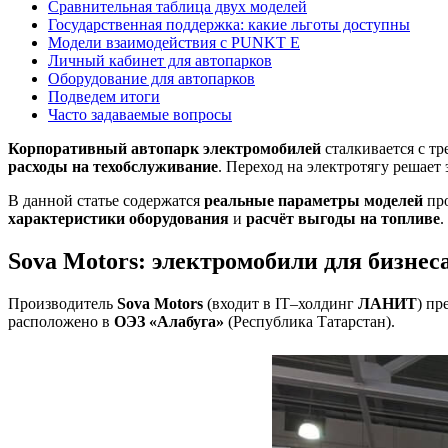
Сравнительная таблица двух моделей
Государственная поддержка: какие льготы доступны
Модели взаимодействия с PUNKT E
Личный кабинет для автопарков
Оборудование для автопарков
Подведем итоги
Часто задаваемые вопросы
Корпоративный автопарк электромобилей
сталкивается с т
расходы на техобслуживание
. Переход на электротягу решает
В данной статье содержатся
реальные параметры моделей
про
характеристики оборудования
и
расчёт выгоды на топливе
.
Sova Motors: электромобили для бизнес
Производитель
Sova Motors
(входит в IT–холдинг
ЛАНИТ
) пр
расположено в
ОЭЗ «Алабуга»
(Республика Татарстан).