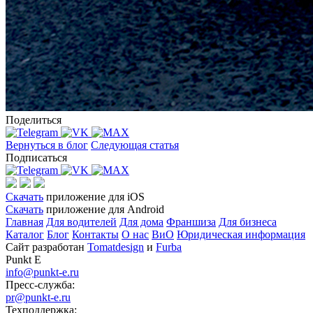
Поделиться
Вернуться в блог
Следующая статья
Подписаться
Скачать
приложение для iOS
Скачать
приложение для Android
Главная
Для водителей
Для дома
Франшиза
Для бизнеса
Каталог
Блог
Контакты
О нас
ВиО
Юридическая информация
Сайт разработан
Tomatdesign
и
Furba
Punkt E
info@punkt-e.ru
Пресс-служба:
pr@punkt-e.ru
Техподдержка: