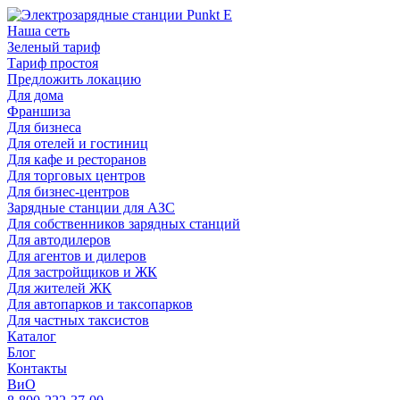
Наша сеть
Зеленый тариф
Тариф простоя
Предложить локацию
Для дома
Франшиза
Для бизнеса
Для отелей и гостиниц
Для кафе и ресторанов
Для торговых центров
Для бизнес-центров
Зарядные станции для АЗС
Для собственников зарядных станций
Для автодилеров
Для агентов и дилеров
Для застройщиков и ЖК
Для жителей ЖК
Для автопарков и таксопарков
Для частных таксистов
Каталог
Блог
Контакты
ВиО