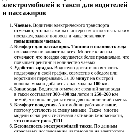
электромобилей в такси для водителей
и пассажиров
Чаевые.
Водители электрического транспорта
отмечают, что пассажиры с интересом относятся к таким
поездкам, задают вопросы и чаще оставляют
повышенные чаевые
.
Комфорт для пассажиров.
Тишина и плавность хода
положительно влияют на всех. Многие клиенты
отмечают, что поездка ощущается более премиально, что
повышает рейтинг и количество чаевых.
Удобство зарядки.
Водителю достаточно встроить
подзарядку в свой график, совместив с обедом или
короткими перерывами. За
10 минут
на быстрой
колонке можно добавить запас хода на
100 км
.
Запас хода.
Водители отмечают: средний запас хода
в такси составляет
300–400 км
летом и
250–260 км
зимой, что вполне достаточно для полноценной смены.
Комфорт вождения.
Автомобили работают
тише
,
поэтому усталость за смену меньше. Также, многие
модели оснащены системами активной безопасности,
что
снижает риск ДТП
.
Безопасность электромобилей такси.
По данным
отраслевых исследований, автомобили на электротяге