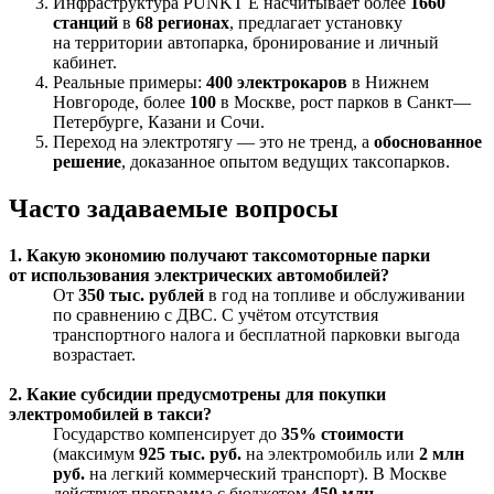
Инфраструктура PUNKT E насчитывает более
1660
станций
в
68 регионах
, предлагает установку
на территории автопарка, бронирование и личный
кабинет.
Реальные примеры:
400 электрокаров
в Нижнем
Новгороде, более
100
в Москве, рост парков в Санкт—
Петербурге, Казани и Сочи.
Переход на электротягу — это не тренд, а
обоснованное
решение
, доказанное опытом ведущих таксопарков.
Часто задаваемые вопросы
1. Какую экономию получают таксомоторные парки
от использования электрических автомобилей?
От
350 тыс. рублей
в год на топливе и обслуживании
по сравнению с ДВС. С учётом отсутствия
транспортного налога и бесплатной парковки выгода
возрастает.
2. Какие субсидии предусмотрены для покупки
электромобилей в такси?
Государство компенсирует до
35% стоимости
(максимум
925 тыс. руб.
на электромобиль или
2 млн
руб.
на легкий коммерческий транспорт). В Москве
действует программа с бюджетом
450 млн