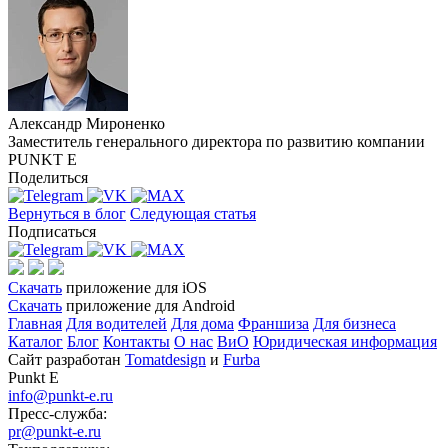
Александр Мироненко
Заместитель генерального директора по развитию компании
PUNKT E
Поделиться
Вернуться в блог
Следующая статья
Подписаться
Скачать
приложение для iOS
Скачать
приложение для Android
Главная
Для водителей
Для дома
Франшиза
Для бизнеса
Каталог
Блог
Контакты
О нас
ВиО
Юридическая информация
Сайт разработан
Tomatdesign
и
Furba
Punkt E
info@punkt-e.ru
Пресс-служба:
pr@punkt-e.ru