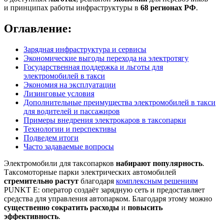
и принципах работы инфраструктуры в
68 регионах РФ
.
Оглавление:
Зарядная инфраструктура и сервисы
Экономические выгоды перехода на электротягу
Государственная поддержка и льготы для
электромобилей в такси
Экономия на эксплуатации
Лизинговые условия
Дополнительные преимущества электромобилей в такси
для водителей и пассажиров
Примеры внедрения электрокаров в таксопарки
Технологии и перспективы
Подведем итоги
Часто задаваемые вопросы
Электромобили для таксопарков
набирают популярность
.
Таксомоторные парки электрических автомобилей
стремительно растут
благодаря
комплексным решениям
PUNKT E: оператор создаёт зарядную сеть и предоставляет
средства для управления автопарком. Благодаря этому можно
существенно сократить расходы
и
повысить
эффективность
.