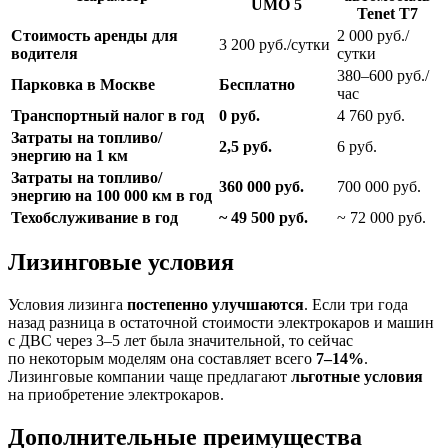
UMO 5
Tenet T7
Стоимость аренды для
2 000 руб./
3 200 руб./сутки
водителя
сутки
380–600 руб./
Парковка в Москве
Бесплатно
час
Транспортный налог в год
0 руб.
4 760 руб.
Затраты на топливо/
2,5 руб.
6 руб.
энергию на 1 км
Затраты на топливо/
360 000 руб.
700 000 руб.
энергию на 100 000 км в год
Техобслуживание в год
~ 49 500 руб.
~ 72 000 руб.
Лизинговые условия
Условия лизинга
постепенно улучшаются
. Если три года
назад разница в остаточной стоимости электрокаров и машин
с ДВС через 3–5 лет была значительной, то сейчас
по некоторым моделям она составляет всего
7–14%
.
Лизинговые компании чаще предлагают
льготные условия
на приобретение электрокаров.
Дополнительные преимущества