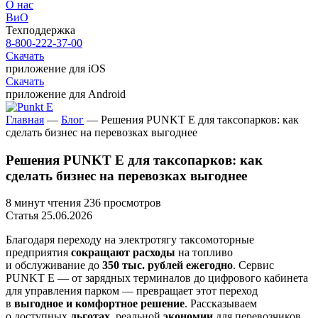
О нас
ВиО
Техподдержка
8-800-222-37-00
Скачать
приложение для iOS
Скачать
приложение для Android
Главная
—
Блог
—
Решения PUNKT E для таксопарков: как
сделать бизнес на перевозках выгоднее
Решения PUNKT E для таксопарков: как
сделать бизнес на перевозках выгоднее
8 минут чтения
236 просмотров
Статья
25.06.2026
Благодаря переходу на электротягу таксомоторные
предприятия
сокращают расходы
на топливо
и обслуживание до
350 тыс. рублей
ежегодно
. Сервис
PUNKT E — от зарядных терминалов до цифрового кабинета
для управления парком — превращает этот переход
в
выгодное и комфортное решение
. Рассказываем
о доступных
льготах
, реальной
экономии
для перевозчиков