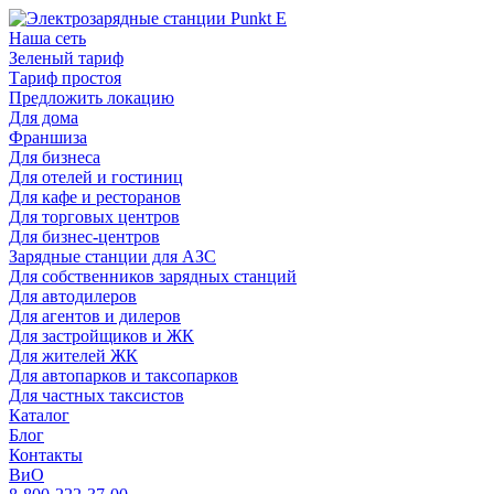
Наша сеть
Зеленый тариф
Тариф простоя
Предложить локацию
Для дома
Франшиза
Для бизнеса
Для отелей и гостиниц
Для кафе и ресторанов
Для торговых центров
Для бизнес-центров
Зарядные станции для АЗС
Для собственников зарядных станций
Для автодилеров
Для агентов и дилеров
Для застройщиков и ЖК
Для жителей ЖК
Для автопарков и таксопарков
Для частных таксистов
Каталог
Блог
Контакты
ВиО