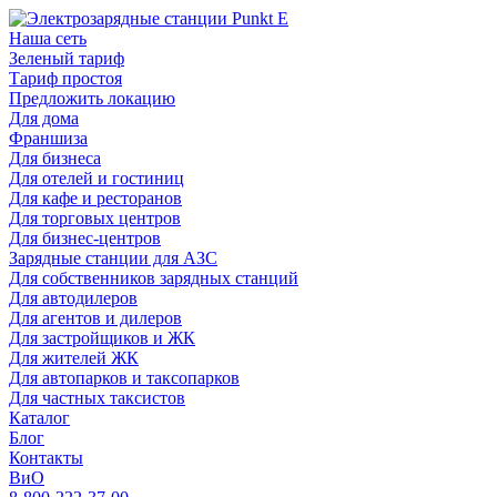
Наша сеть
Зеленый тариф
Тариф простоя
Предложить локацию
Для дома
Франшиза
Для бизнеса
Для отелей и гостиниц
Для кафе и ресторанов
Для торговых центров
Для бизнес-центров
Зарядные станции для АЗС
Для собственников зарядных станций
Для автодилеров
Для агентов и дилеров
Для застройщиков и ЖК
Для жителей ЖК
Для автопарков и таксопарков
Для частных таксистов
Каталог
Блог
Контакты
ВиО