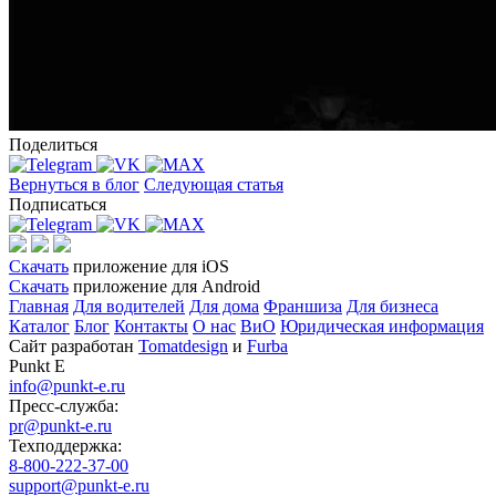
Поделиться
Вернуться в блог
Следующая статья
Подписаться
Скачать
приложение для iOS
Скачать
приложение для Android
Главная
Для водителей
Для дома
Франшиза
Для бизнеса
Каталог
Блог
Контакты
О нас
ВиО
Юридическая информация
Сайт разработан
Tomatdesign
и
Furba
Punkt E
info@punkt-e.ru
Пресс-служба:
pr@punkt-e.ru
Техподдержка:
8-800-222-37-00
support@punkt-e.ru