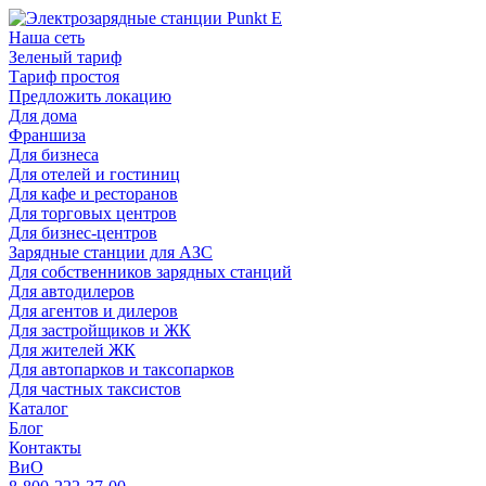
Наша сеть
Зеленый тариф
Тариф простоя
Предложить локацию
Для дома
Франшиза
Для бизнеса
Для отелей и гостиниц
Для кафе и ресторанов
Для торговых центров
Для бизнес-центров
Зарядные станции для АЗС
Для собственников зарядных станций
Для автодилеров
Для агентов и дилеров
Для застройщиков и ЖК
Для жителей ЖК
Для автопарков и таксопарков
Для частных таксистов
Каталог
Блог
Контакты
ВиО