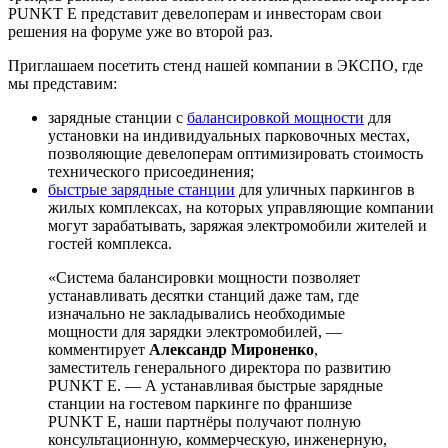
PUNKT E
представит девелоперам и инвесторам свои
решения на форуме уже во второй раз.
Приглашаем посетить стенд нашей компании в ЭКСПО, где
мы представим:
зарядные станции с
балансировкой мощности
для
установки на индивидуальных парковочных местах,
позволяющие девелоперам оптимизировать стоимость
технического присоединения;
быстрые зарядные станции
для уличных паркингов в
жилых комплексах, на которых управляющие компании
могут зарабатывать, заряжая электромобили жителей и
гостей комплекса.
«Система балансировки мощности позволяет
устанавливать десятки станций даже там, где
изначально не закладывались необходимые
мощности для зарядки электромобилей, —
комментирует
Александр Мироненко
,
заместитель генерального директора по развитию
PUNKT E
. — А устанавливая быстрые зарядные
станции на гостевом паркинге по франшизе
PUNKT E
, наши партнёры получают полную
консультационную, коммерческую, инженерную,