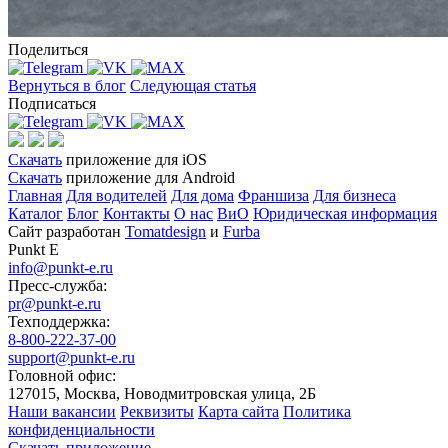
Поделиться
Вернуться в блог
Следующая статья
Подписаться
Скачать
приложение для iOS
Скачать
приложение для Android
Главная
Для водителей
Для дома
Франшиза
Для бизнеса
Каталог
Блог
Контакты
О нас
ВиО
Юридическая информация
Сайт разработан
Tomatdesign
и
Furba
Punkt E
info@punkt-e.ru
Пресс-служба:
pr@punkt-e.ru
Техподдержка:
8-800-222-37-00
support@punkt-e.ru
Головной офис:
127015, Москва, Новодмитровская улица, 2Б
Наши вакансии
Реквизиты
Карта сайта
Политика
конфиденциальности
Скачать приложение