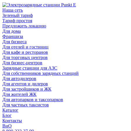
Наша сеть
Зеленый тариф
Тариф простоя
Предложить локацию
Для дома
Франшиза
Для бизнеса
Для отелей и гостиниц
Для кафе и ресторанов
Для торговых центров
Для бизнес-центров
Зарядные станции для АЗС
Для собственников зарядных станций
Для автодилеров
Для агентов и дилеров
Для застройщиков и ЖК
Для жителей ЖК
Для автопарков и таксопарков
Для частных таксистов
Каталог
Блог
Контакты
ВиО