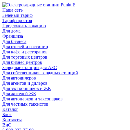
Наша сеть
Зеленый тариф
Тариф простоя
Предложить локацию
Для дома
Франшиза
Для бизнеса
Для отелей и гостиниц
Для кафе и ресторанов
Для торговых центров
Для бизнес-центров
Зарядные станции для АЗС
Для собственников зарядных станций
Для автодилеров
Для агентов и дилеров
Для застройщиков и ЖК
Для жителей ЖК
Для автопарков и таксопарков
Для частных таксистов
Каталог
Блог
Контакты
ВиО