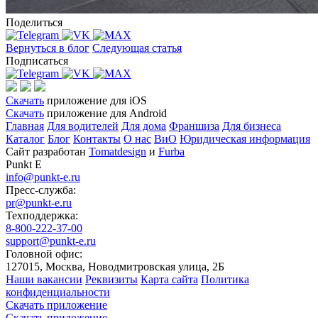
Поделиться
Вернуться в блог
Следующая статья
Подписаться
Скачать
приложение для iOS
Скачать
приложение для Android
Главная
Для водителей
Для дома
Франшиза
Для бизнеса
Каталог
Блог
Контакты
О нас
ВиО
Юридическая информация
Сайт разработан
Tomatdesign
и
Furba
Punkt E
info@punkt-e.ru
Пресс-служба:
pr@punkt-e.ru
Техподдержка:
8-800-222-37-00
support@punkt-e.ru
Головной офис:
127015, Москва, Новодмитровская улица, 2Б
Наши вакансии
Реквизиты
Карта сайта
Политика
конфиденциальности
Скачать приложение
Скачать приложение