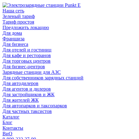
Наша сеть
Зеленый тариф
Тариф простоя
Предложить локацию
Для дома
Франшиза
Для бизнеса
Для отелей и гостиниц
Для кафе и ресторанов
Для торговых центров
Для бизнес-центров
Зарядные станции для АЗС
Для собственников зарядных станций
Для автодилеров
Для агентов и дилеров
Для застройщиков и ЖК
Для жителей ЖК
Для автопарков и таксопарков
Для частных таксистов
Каталог
Блог
Контакты
ВиО