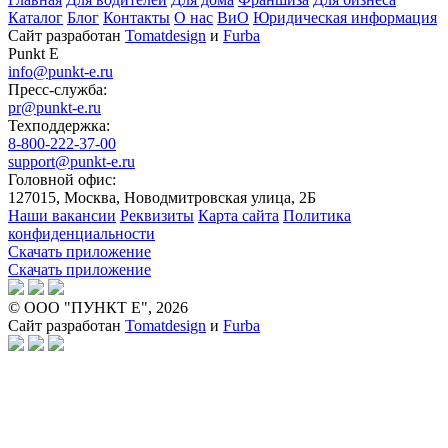
Каталог
Блог
Контакты
О нас
ВиО
Юридическая информация
Сайт разработан
Tomatdesign
и
Furba
Punkt E
info@punkt-e.ru
Пресс-служба:
pr@punkt-e.ru
Техподдержка:
8-800-222-37-00
support@punkt-e.ru
Головной офис:
127015, Москва, Новодмитровская улица, 2Б
Наши вакансии
Реквизиты
Карта сайта
Политика
конфиденциальности
Скачать приложение
Скачать приложение
© ООО "ПУНКТ Е", 2026
Сайт разработан
Tomatdesign
и
Furba