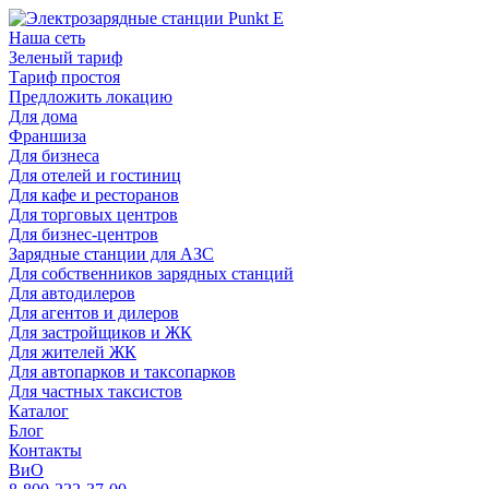
Наша сеть
Зеленый тариф
Тариф простоя
Предложить локацию
Для дома
Франшиза
Для бизнеса
Для отелей и гостиниц
Для кафе и ресторанов
Для торговых центров
Для бизнес-центров
Зарядные станции для АЗС
Для собственников зарядных станций
Для автодилеров
Для агентов и дилеров
Для застройщиков и ЖК
Для жителей ЖК
Для автопарков и таксопарков
Для частных таксистов
Каталог
Блог
Контакты
ВиО