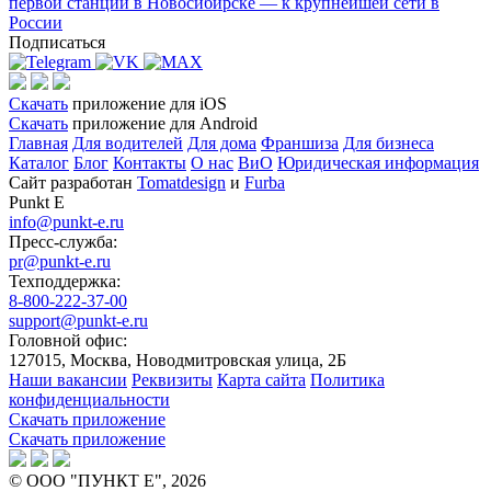
первой станции в Новосибирске — к крупнейшей сети в
з
России
Подписаться
Скачать
приложение для iOS
Скачать
приложение для Android
Главная
Для водителей
Для дома
Франшиза
Для бизнеса
Каталог
Блог
Контакты
О нас
ВиО
Юридическая информация
Сайт разработан
Tomatdesign
и
Furba
Punkt E
info@punkt-e.ru
Пресс-служба:
pr@punkt-e.ru
Техподдержка:
8-800-222-37-00
support@punkt-e.ru
Головной офис:
127015, Москва, Новодмитровская улица, 2Б
Наши вакансии
Реквизиты
Карта сайта
Политика
конфиденциальности
Скачать приложение
Скачать приложение
© ООО "ПУНКТ Е", 2026