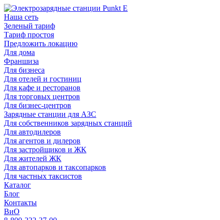
Наша сеть
Зеленый тариф
Тариф простоя
Предложить локацию
Для дома
Франшиза
Для бизнеса
Для отелей и гостиниц
Для кафе и ресторанов
Для торговых центров
Для бизнес-центров
Зарядные станции для АЗС
Для собственников зарядных станций
Для автодилеров
Для агентов и дилеров
Для застройщиков и ЖК
Для жителей ЖК
Для автопарков и таксопарков
Для частных таксистов
Каталог
Блог
Контакты
ВиО