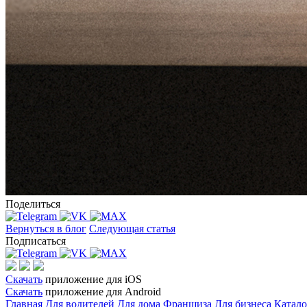
Поделиться
Вернуться в блог
Следующая статья
Подписаться
Скачать
приложение для iOS
Скачать
приложение для Android
Главная
Для водителей
Для дома
Франшиза
Для бизнеса
Катало