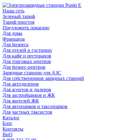
Наша сеть
Зеленый тариф
Тариф простоя
Предложить локацию
Для дома
Франшиза
Для бизнеса
Для отелей и гостиниц
Для кафе и ресторанов
Для торговых центров
Для бизнес-центров
Зарядные станции для АЗС
Для собственников зарядных станций
Для автодилеров
Для агентов и дилеров
Для застройщиков и ЖК
Для жителей ЖК
Для автопарков и таксопарков
Для частных таксистов
Каталог
Блог
Контакты
ВиО