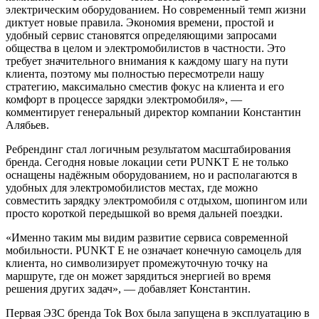
электрическим оборудованием. Но современный темп жизни
диктует новые правила. Экономия времени, простой и
удобный сервис становятся определяющими запросами
общества в целом и электромобилистов в частности. Это
требует значительного внимания к каждому шагу на пути
клиента, поэтому мы полностью пересмотрели нашу
стратегию, максимально сместив фокус на клиента и его
комфорт в процессе зарядки электромобиля», —
комментирует генеральный директор компании Константин
Алябьев.
Ребрендинг стал логичным результатом масштабирования
бренда. Сегодня новые локации сети
PUNKT E
не только
оснащены надёжным оборудованием, но и располагаются в
удобных для электромобилистов местах, где можно
совместить зарядку электромобиля с отдыхом, шопингом или
просто короткой передышкой во время дальней поездки.
«Именно таким мы видим развитие сервиса современной
мобильности.
PUNKT E
не означает конечную самоцель для
клиента, но символизирует промежуточную точку на
маршруте, где он может зарядиться энергией во время
решения других задач», — добавляет Константин.
Первая ЭЗС бренда Tok Box была запущена в эксплуатацию в