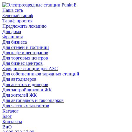
Наша сеть
Зеленый тариф
Тариф простоя
Предложить локацию
Для дома
Франшиза
Для бизнеса
Для отелей и гостиниц
Для кафе и ресторанов
Для торговых центров
Для бизнес-центров
Зарядные станции для АЗС
Для собственников зарядных станций
Для автодилеров
Для агентов и дилеров
Для застройщиков и ЖК
Для жителей ЖК
Для автопарков и таксопарков
Для частных таксистов
Каталог
Блог
Контакты
ВиО