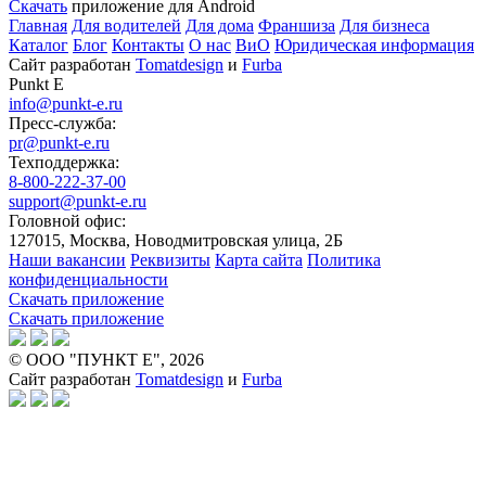
Скачать
приложение для Android
Главная
Для водителей
Для дома
Франшиза
Для бизнеса
Каталог
Блог
Контакты
О нас
ВиО
Юридическая информация
Сайт разработан
Tomatdesign
и
Furba
Punkt E
info@punkt-e.ru
Пресс-служба:
pr@punkt-e.ru
Техподдержка:
8-800-222-37-00
support@punkt-e.ru
Головной офис:
127015, Москва, Новодмитровская улица, 2Б
Наши вакансии
Реквизиты
Карта сайта
Политика
конфиденциальности
Скачать приложение
Скачать приложение
© ООО "ПУНКТ Е", 2026
Сайт разработан
Tomatdesign
и
Furba