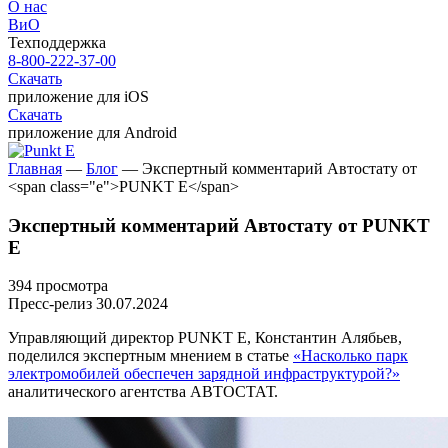
О нас
ВиО
Техподдержка
8-800-222-37-00
Скачать
приложение для iOS
Скачать
приложение для Android
Главная
—
Блог
—
Экспертный комментарий Автостату от
<span class="e">PUNKT E</span>
Экспертный комментарий Автостату от
PUNKT
E
394 просмотра
Пресс-релиз
30.07.2024
Управляющий директор
PUNKT E
, Константин Алябьев,
поделился экспертным мнением в статье
«Насколько парк
электромобилей обеспечен зарядной инфраструктурой?»
аналитического агентства АВТОСТАТ.