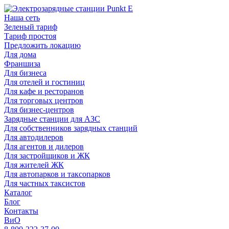
Наша сеть
Зеленый тариф
Тариф простоя
Предложить локацию
Для дома
Франшиза
Для бизнеса
Для отелей и гостиниц
Для кафе и ресторанов
Для торговых центров
Для бизнес-центров
Зарядные станции для АЗС
Для собственников зарядных станций
Для автодилеров
Для агентов и дилеров
Для застройщиков и ЖК
Для жителей ЖК
Для автопарков и таксопарков
Для частных таксистов
Каталог
Блог
Контакты
ВиО