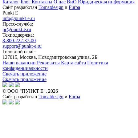
Каталог
Блог
Контакты
О нас
ВиО
Юридическая информация
Сайт разработан
Tomatdesign
и
Furba
Punkt E
info@punkt-e.ru
Пресс-служба:
pr@punkt-e.ru
Техподдержка:
8-800-222-37-00
support@punkt-e.ru
Головной офис:
127015, Москва, Новодмитровская улица, 2Б
Наши вакансии
Реквизиты
Карта сайта
Политика
конфиденциальности
Скачать приложение
Скачать приложение
© ООО "ПУНКТ Е", 2026
Сайт разработан
Tomatdesign
и
Furba