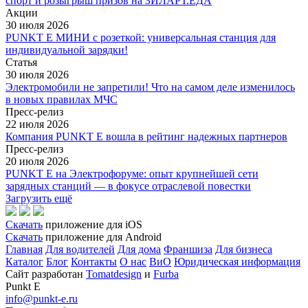
спорт и розыгрыш призов на ЗИЛАРТ.ЕДА
Акции
30 июля 2026
PUNKT E МИНИ с розеткой: универсальная станция для
индивидуальной зарядки!
Статья
30 июля 2026
Электромобили не запретили! Что на самом деле изменилось
в новых правилах МЧС
Пресс-релиз
22 июля 2026
Компания PUNKT E вошла в рейтинг надежных партнеров
Пресс-релиз
20 июля 2026
PUNKT E на Электрофоруме: опыт крупнейшей сети
зарядных станций — в фокусе отраслевой повестки
Загрузить ещё
Скачать
приложение для iOS
Скачать
приложение для Android
Главная
Для водителей
Для дома
Франшиза
Для бизнеса
Каталог
Блог
Контакты
О нас
ВиО
Юридическая информация
Сайт разработан
Tomatdesign
и
Furba
Punkt E
info@punkt-e.ru