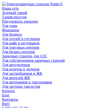
Наша сеть
Зеленый тариф
Тариф простоя
Предложить локацию
Для дома
Франшиза
Для бизнеса
Для отелей и гостиниц
Для кафе и ресторанов
Для торговых центров
Для бизнес-центров
Зарядные станции для АЗС
Для собственников зарядных станций
Для автодилеров
Для агентов и дилеров
Для застройщиков и ЖК
Для жителей ЖК
Для автопарков и таксопарков
Для частных таксистов
Каталог
Блог
Контакты
ВиО